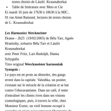
textes choisis de László  Krasznahorkai
Table de littérature avec Mots et Cie
Et mardi 16 juin de 17h30 à 18h30 à la MJC , 
91 rue Aimé Ramond, lectures de textes choisis 
de L. Krasznahorkai
Les Harmonies Werckmeister
Drame - 2h25  (19/02/2003) de Béla Tarr, Agnès 
Hranitzky, scénario Béla Tarr et László 
Krasznahorkai 
avec Peter Fritz, Lars Rudolph, Hanna 
Schygulla         
Titre original 
Werckmeister harmoniak
Synopsis :
Le pays est en proie au désordre, des gangs 
errent dans la capitale. Valushka, un postier, 
s'extasie sur le miracle de la création et se bat 
contre l'obscurantisme. Dans un café, il tente 
d'entraîner les clients ivres dans ses visions 
cosmologiques, puis, à travers la ville, chez 
Monsieur Eszter, un vieil homme occupé à 