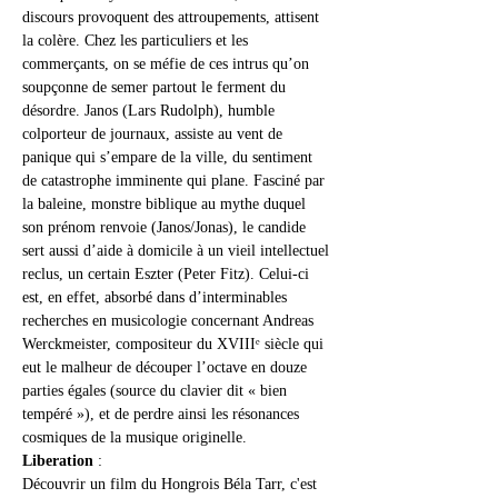
discours provoquent des attroupements, attisent 
la colère. Chez les particuliers et les 
commerçants, on se méfie de ces intrus qu’on 
soupçonne de semer partout le ferment du 
désordre. Janos (Lars Rudolph), humble 
colporteur de journaux, assiste au vent de 
panique qui s’empare de la ville, du sentiment 
de catastrophe imminente qui plane. Fasciné par 
la baleine, monstre biblique au mythe duquel 
son prénom renvoie (Janos/Jonas), le candide 
sert aussi d’aide à domicile à un vieil intellectuel 
reclus, un certain Eszter (Peter Fitz). Celui-ci 
est, en effet, absorbé dans d’interminables 
recherches en musicologie concernant Andreas 
Werckmeister, compositeur du XVIIIᵉ siècle qui 
eut le malheur de découper l’octave en douze 
parties égales (source du clavier dit « bien 
tempéré »), et de perdre ainsi les résonances 
cosmiques de la musique originelle.
Liberation
 :
Découvrir un film du Hongrois Béla Tarr, c'est 