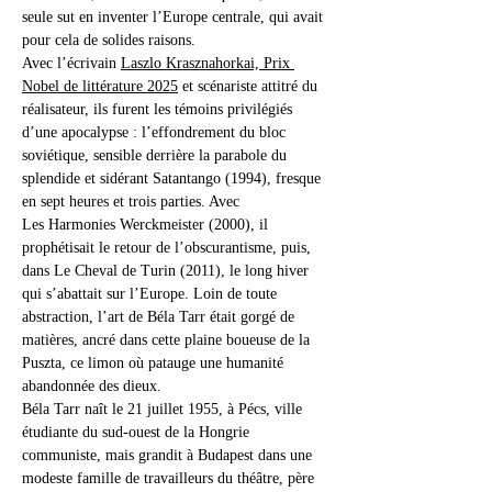
seule sut en inventer l’Europe centrale, qui avait 
pour cela de solides raisons.
Avec l’écrivain 
Laszlo Krasznahorkai, Prix 
Nobel de littérature 2025
 et scénariste attitré du 
réalisateur, ils furent les témoins privilégiés 
d’une apocalypse : l’effondrement du bloc 
soviétique, sensible derrière la parabole du 
splendide et sidérant Satantango (1994), fresque 
en sept heures et trois parties. Avec 
Les Harmonies Werckmeister (2000), il 
prophétisait le retour de l’obscurantisme, puis, 
dans Le Cheval de Turin (2011), le long hiver 
qui s’abattait sur l’Europe. Loin de toute 
abstraction, l’art de Béla Tarr était gorgé de 
matières, ancré dans cette plaine boueuse de la 
Puszta, ce limon où patauge une humanité 
abandonnée des dieux.
Béla Tarr naît le 21 juillet 1955, à Pécs, ville 
étudiante du sud-ouest de la Hongrie 
communiste, mais grandit à Budapest dans une 
modeste famille de travailleurs du théâtre, père 