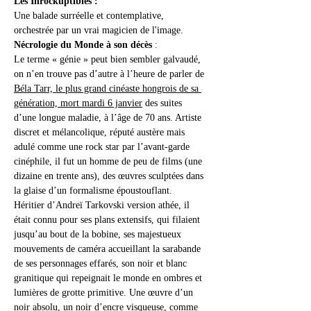
Les Inrockuptibles :
Une balade surréelle et contemplative, 
orchestrée par un vrai magicien de l'image.
Nécrologie du Monde à son décès
 :
Le terme « génie » peut bien sembler galvaudé, 
on n’en trouve pas d’autre à l’heure de parler de 
Béla Tarr, le plus grand cinéaste hongrois de sa 
génération, mort mardi 6 janvier
 des suites 
d’une longue maladie, à l’âge de 70 ans. Artiste 
discret et mélancolique, réputé austère mais 
adulé comme une rock star par l’avant-garde 
cinéphile, il fut un homme de peu de films (une 
dizaine en trente ans), des œuvres sculptées dans 
la glaise d’un formalisme époustouflant.
Héritier d’Andreï Tarkovski version athée, il 
était connu pour ses plans extensifs, qui filaient 
jusqu’au bout de la bobine, ses majestueux 
mouvements de caméra accueillant la sarabande 
de ses personnages effarés, son noir et blanc 
granitique qui repeignait le monde en ombres et 
lumières de grotte primitive. Une œuvre d’un 
noir absolu, un noir d’encre visqueuse, comme 