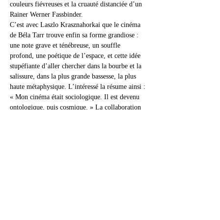
couleurs fiévreuses et la cruauté distanciée d’un 
Rainer Werner Fassbinder.
C’est avec Laszlo Krasznahorkai que le cinéma 
de Béla Tarr trouve enfin sa forme grandiose : 
une note grave et ténébreuse, un souffle 
profond, une poétique de l’espace, et cette idée 
stupéfiante d’aller chercher dans la bourbe et la 
salissure, dans la plus grande bassesse, la plus 
haute métaphysique. L’intéressé la résume ainsi : 
« Mon cinéma était sociologique. Il est devenu 
ontologique, puis cosmique. » La collaboration 
commence par 
un chef-d’œuvre, Satantango
, 
d’après le roman phare de l’écrivain, chantier au 
long cours dont sortiront les films à venir (y 
compris Damnation, tourné lors d’une 
interruption et sorti auparavant). Sur le canevas 
du Joueur de flûte de Hamelin, les habitants 
d’une ferme collective en décomposition 
attendent un salut illusoire promis par un faux 
messie. Tarr filme ce moment où le mythe 
collectiviste s’effondre dans un silence 