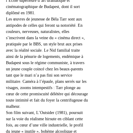
l’Ecole supérieure d’art dramatique et 
cinématographique de Budapest, dont il sort 
diplômé en 1981.
Les œuvres de jeunesse de Béla Tarr sont aux 
antipodes de celles qui feront sa notoriété. En 
couleurs, nerveuses, naturalistes, elles 
s’inscrivent dans la veine du « cinéma direct », 
pratiquée par le BBS, un style brut aux prises 
avec la réalité sociale. Le Nid familial traite 
ainsi de la pénurie de logements, endémique à 
Budapest sous le régime communiste, à travers 
un jeune couple coincé chez les beaux-parents 
tant que le mari n’a pas fini son service 
militaire. Caméra à l’épaule, plans serrés sur les 
visages, zooms intempestifs : Tarr plonge au 
cœur de cette promiscuité délétère qui décourage 
toute intimité et fait du foyer la centrifugeuse du 
malheur. 
Son film suivant, L’Outsider (1981), poursuit 
sur la voie du réalisme hirsute en ciblant cette 
fois, au cœur d’une ville industrielle, le profil 
du jeune « inutile », bohème alcoolique et 