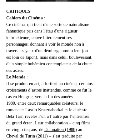
CRITIQUES
Cahiers du Cinéma :
Ce cinéma, qui tient d'une sorte de naturalisme 
fantastique pris dans l'étau d'une rigueur 
kubrickienne, couve littéralement ses 
personnages, donnant à voir le monde non à 
travers les yeux d'un démiurge omniscient (on 
est loin de Japon), mais dans celui, bouleversant, 
d'un simple bohémien contemplateur de la chute 
des astres.
Le Monde
 :
Il se produit en art, a fortiori au cinéma, certains 
croisements d’astres inattendus, comme ce fut le 
cas en Hongrie, vers la fin des années 
1980, entre deux remarquables créateurs, le 
romancier Laszlo Krasznahorkai et le cinéaste 
Bela Tarr, révélés l’un à l’autre par l’entremise 
du grand écran. Leur collaboration – cinq films 
en vingt-cinq ans, de 
Damnation (1988)
 au 
Cheval de Turin (2011)
 – s’est traduite par 