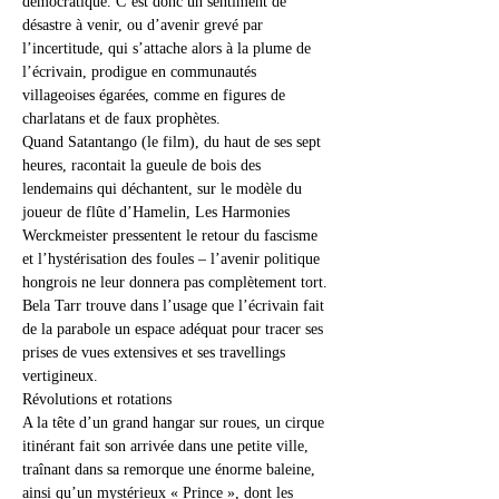
démocratique. C’est donc un sentiment de 
désastre à venir, ou d’avenir grevé par 
l’incertitude, qui s’attache alors à la plume de 
l’écrivain, prodigue en communautés 
villageoises égarées, comme en figures de 
charlatans et de faux prophètes.
Quand Satantango (le film), du haut de ses sept 
heures, racontait la gueule de bois des 
lendemains qui déchantent, sur le modèle du 
joueur de flûte d’Hamelin, Les Harmonies 
Werckmeister pressentent le retour du fascisme 
et l’hystérisation des foules – l’avenir politique 
hongrois ne leur donnera pas complètement tort. 
Bela Tarr trouve dans l’usage que l’écrivain fait 
de la parabole un espace adéquat pour tracer ses 
prises de vues extensives et ses travellings 
vertigineux.
Révolutions et rotations
A la tête d’un grand hangar sur roues, un cirque 
itinérant fait son arrivée dans une petite ville, 
traînant dans sa remorque une énorme baleine, 
ainsi qu’un mystérieux « Prince », dont les 