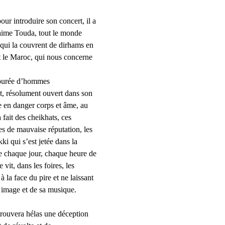
ur introduire son concert, il a 
 aime Touda, tout le monde 
ui la couvrent de dirhams en 
nt le Maroc, qui nous concerne 
tourée d’hommes 
nt, résolument ouvert dans son 
re en danger corps et âme, au 
 fait des 
cheikhats
, ces 
es de mauvaise réputation, les 
 qui s’est jetée dans la 
e chaque jour, chaque heure de 
vit, dans les foires, les 
 la face du pire et ne laissant 
n image et de sa musique. 
 trouvera hélas une déception 