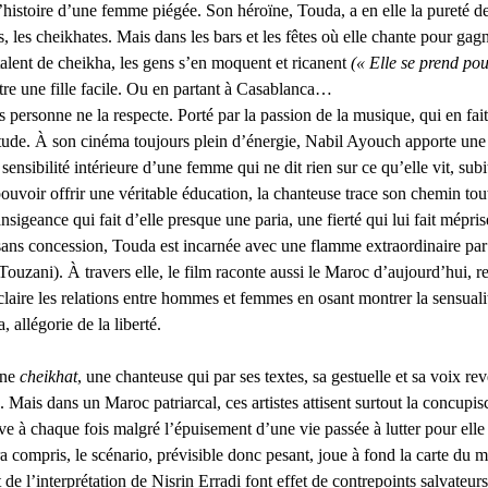
’histoire d’une femme piégée. Son héroïne, Touda, a en elle la pureté de l
s, les cheikhates. Mais dans les bars et les fêtes où elle chante pour gag
talent de cheikha, les gens s’en moquent et ricanent 
(« Elle se prend p
être une fille facile. Ou en partant à Casablanca…
ersonne ne la respecte. Porté par la passion de la musique, qui en fait
litude. À son cinéma toujours plein d’énergie, Nabil Ayouch apporte une 
 sensibilité intérieure d’une femme qui ne dit rien sur ce qu’elle vit, sub
pouvoir offrir une véritable éducation, la chanteuse trace son chemin tou
ansigeance qui fait d’elle presque une paria, une fierté qui lui fait mépri
t sans concession, Touda est incarnée avec une flamme extraordinaire par
uzani). À travers elle, le film raconte aussi le Maroc d’aujourd’hui, r
ire les relations entre hommes et femmes en osant montrer la sensualit
 allégorie de la liberté.
ne 
cheikhat
, une chanteuse qui par ses textes, sa gestuelle et sa voix rev
Mais dans un Maroc patriarcal, ces artistes attisent surtout la concupis
ve à chaque fois malgré l’épuisement d’une vie passée à lutter pour elle 
ra compris, le scénario, prévisible donc pesant, joue à fond la carte du 
 de l’interprétation de Nisrin Erradi font effet de contrepoints salvateurs