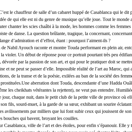
C’est le chauffeur de salle d’un cabaret huppé de Casablanca qui le dit po
dée de qui elle est ni du genre de musique qu’elle joue. Tout le monde
uter chanter 
les scies chaâbi à la mode
, les hommes comme les femmes q
 piste de danse. La question brûlante, tragique, la concernant, concerna
nge d’admiration et d’effroi, étant : pourquoi l’aiment-ils ?
m de Nabil Ayouch raconte et montre Touda performant en plein air, en
 la violer. Un début de réponse pour ce portrait pourtant très peu édifia
 dévorée par la passion de son art, et qui pour le pratiquer doit se mett
ne et ne peut se passer d’elle. Impossible réalité de l’art au Maroc, qui a
ions, de la transe et de la poésie, exilées au ban de la société des femm
 prostituées.Une aberration dont Touda, descendante d’une Hadda Ouâkki
e les cheikhats vétérantes la rejettent), ne veut pas entendre. Humilié
our, chaque nuit, dans le petit club de la petite ville de province où elle 
son fils, sourd-muet, à la garde de sa sœur, exhibant un sourire éclatant à
les avilissements par milliers que lui font subir ceux qui jouissent de so
es bouches qui bavent, broyant les couilles.
ur Casablanca, ville de l’art et des étoiles, pour enfin s’épanouir. Elle y