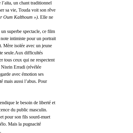
’aïta, un chant traditionnel 
ner sa vie, Touda voit son rêve 
our Oum Kalthoum »).
 Elle ne 
 un superbe spectacle, ce film 
note intimiste pour un portrait 
it. Mère isolée avec un jeune 
te seule.Aux difficultés 
ser tous ceux qui ne respectent 
 Nisrin Erradi (révélée 
egarde avec émotion ses 
é mais aussi l’abus. Pour 
endique le besoin de liberté et 
cence du public masculin. 
et pour son fils sourd-muet 
mélo. Mais la pugnacité 
.