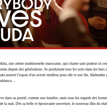
ha, une artiste traditionnelle marocaine, qui chante sans pudeur ni cens
mis depuis des générations. Se produisant tous les soirs dans les bars de
 nourrit l’espoir d'un avenir meilleur pour elle et son fils. Maltraitée e
asablanca…
                                                                                              
ve dans sa pureté, comme une lumière, mais sous les regards des hommes
de la nuit. Dès sa belle et éprouvante ouverture, le nouveau film du réal