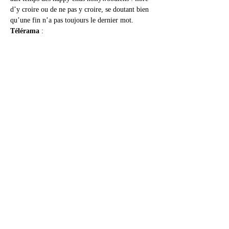
d’y croire ou de ne pas y croire, se doutant bien 
qu’une fin n’a pas toujours le dernier mot.
Télérama
 :  
Avec ce film énigmatique, aux allures de songe 
éveillé, le réalisateur turc Zeki Demirkubuz joue 
à nous perdre, à titiller notre imagination. On 
suit d’abord un jeune homme. Boulanger dans la 
petite ville de Bouyabat, Riza (Burak Dakak) 
devait épouser Hicran (Miray Daner), au terme 
de fiançailles organisées par leurs familles. Mais 
la jeune fille a pris la fuite. Rongé par cette 
disparition, Riza part pour Istanbul, où se cache 
peut-être son ex-promise, afin d’obtenir des 
réponses.
On tenait déjà une histoire en soi, avec 
l’évocation des tourments d’un jeune homme 
tiraillé entre les codes de la Turquie rurale et les 
aspirations de son âge. Mais Reza, très vite, nous 
échappe. Ou, plutôt, nous échappent les raisons 
d’une obsession pouvant reposer aussi bien sur 
le sentiment amoureux que sur l’orgueil blessé 