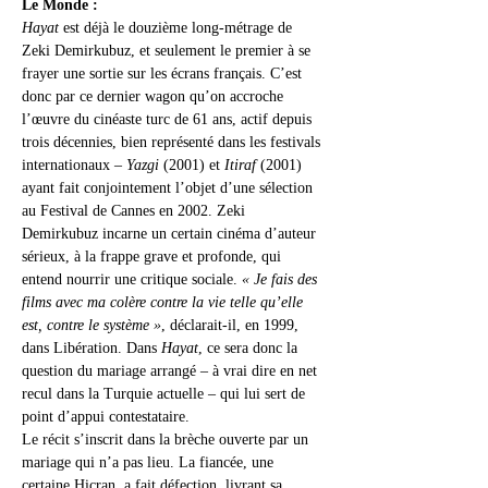
Le Monde :
Hayat
 est déjà le douzième long-métrage de 
Zeki Demirkubuz, et seulement le premier à se 
frayer une sortie sur les écrans français. C’est 
donc par ce dernier wagon qu’on accroche 
l’œuvre du cinéaste turc de 61 ans, actif depuis 
trois décennies, bien représenté dans les festivals 
internationaux – 
Yazgi
 (2001) et 
Itiraf
 (2001) 
ayant fait conjointement l’objet d’une sélection 
au Festival de Cannes en 2002. Zeki 
Demirkubuz incarne un certain cinéma d’auteur 
sérieux, à la frappe grave et profonde, qui 
entend nourrir une critique sociale. 
« Je fais des 
films avec ma colère contre la vie telle qu’elle 
est, contre le système »
, déclarait-il, en 1999, 
dans Libération. Dans 
Hayat
, ce sera donc la 
question du mariage arrangé – à vrai dire en net 
recul dans la Turquie actuelle – qui lui sert de 
point d’appui contestataire.
Le récit s’inscrit dans la brèche ouverte par un 
mariage qui n’a pas lieu. La fiancée, une 
certaine Hicran, a fait défection, livrant sa 