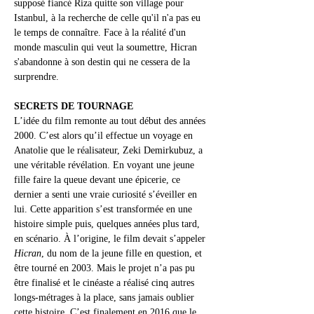
supposé fiancé Riza quitte son village pour 
Istanbul, à la recherche de celle qu'il n'a pas eu 
le temps de connaître. Face à la réalité d'un 
monde masculin qui veut la soumettre, Hicran 
s'abandonne à son destin qui ne cessera de la 
surprendre.
SECRETS DE TOURNAGE
L’idée du film remonte au tout début des années 
2000. C’est alors qu’il effectue un voyage en 
Anatolie que le réalisateur, Zeki Demirkubuz, a 
une véritable révélation. En voyant une jeune 
fille faire la queue devant une épicerie, ce 
dernier a senti une vraie curiosité s’éveiller en 
lui. Cette apparition s’est transformée en une 
histoire simple puis, quelques années plus tard, 
en scénario. À l’origine, le film devait s’appeler 
Hicran
, du nom de la jeune fille en question, et 
être tourné en 2003. Mais le projet n’a pas pu 
être finalisé et le cinéaste a réalisé cinq autres 
longs-métrages à la place, sans jamais oublier 
cette histoire. C’est finalement en 2016 que le 