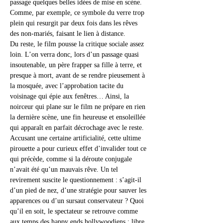
passage quelques belles idées de mise en scène. 
Comme, par exemple, ce symbole du verre trop 
plein qui resurgit par deux fois dans les rêves 
des non-mariés, faisant le lien à distance.
Du reste, le film pousse la critique sociale assez 
loin. L’on verra donc, lors d’un passage quasi 
insoutenable, un père frapper sa fille à terre, et 
presque à mort, avant de se rendre pieusement à 
la mosquée, avec l’approbation tacite du 
voisinage qui épie aux fenêtres… Ainsi, la 
noirceur qui plane sur le film ne prépare en rien 
la dernière scène, une fin heureuse et ensoleillée 
qui apparaît en parfait décrochage avec le reste.
Accusant une certaine artificialité, cette ultime 
pirouette a pour curieux effet d’invalider tout ce 
qui précède, comme si la déroute conjugale 
n’avait été qu’un mauvais rêve. Un tel 
revirement suscite le questionnement : s’agit-il 
d’un pied de nez, d’une stratégie pour sauver les 
apparences ou d’un sursaut conservateur ? Quoi 
qu’il en soit, le spectateur se retrouve comme 
aux temps des happy ends hollywoodiens : libre 