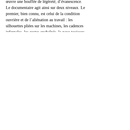
œuvre une bouffée de légèreté, d’évanescence. 
Le documentaire agit ainsi sur deux niveaux. Le 
premier, bien connu, est celui de la condition 
ouvrière et de l’aliénation au travail : les 
silhouettes pliées sur les machines, les cadences 
infernales, les gestes enchaînés, la paye toujours 
insuffisante, les contingents de recrues 
corvéables, etc. Le second rassemble le portrait 
spécifique de la génération qui se constitue dans 
ces ateliers. Face au travail, la caméra enregistre 
aussi ce qui résiste au travail : les interstices de 
liberté ou de joie que garçons et filles ne cessent 
de s’inventer au cœur du système. Par-dessus le 
bourdonnement des machines, la techno qui 
résonne encore plus fort, ou les romances pop 
entonnées en chœur. Face aux gestes rationalisés, 
exécutés à haute vitesse (prenant parfois de court 
la caméra), les paroles badines ou vagabondes, 
les mots dépensés sans compter.  Wang Bing 
opère par blocs de réalité, bruts de décoffrage, 
son approche se mesurant au temps passé parmi 
ses personnages. Filmeur à la présence insistante 