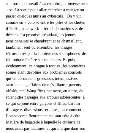
son poste de travail à sa chambre, et inversement 
– sauf à sortir pour aller chercher à manger ou 
passer quelques nuits au cybercafé.  On y vit 
comme en « colo », entre les piles et les chutes 
d’étoffe, patchwork infernal de matières et de 
déchets. La promiscuité aidant, les jeunes 
pensionnaires se chambrent et se chamaillent, 
lambinent seul ou ensemble, les visages 
rétroéclairés par la lumière des smartphones, de 
fait unique fenêtre sur un dehors. Et puis, 
évidemment, ça drague à tout va, les premières 
scènes étant dévolues aux problèmes concrets 
qui en découlent : grossesses intempestives, 
avortements, affaires de mésalliance, parents 
affolés, etc. Wang Bing consacre, en outre, de 
splendides passages aux amours adolescentes, à 
ce qui se joue entre garçons et filles, baratin 
d’usage et discussions sérieuses, ou comment 
l’on se conte fleurette en cousant côte à côte. 
Matière de bagatelle à laquelle le cinéaste ne 
nous avait pas habitués, et qui marque dans son 