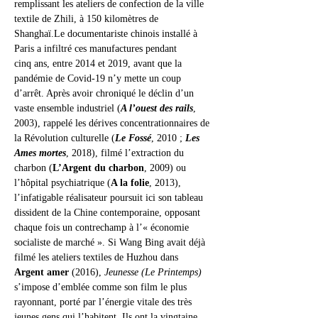
remplissant les ateliers de confection de la ville 
textile de Zhili, à 150 kilomètres de 
Shanghaï.Le documentariste chinois installé à 
Paris a infiltré ces manufactures pendant 
cinq ans, entre 2014 et 2019, avant que la 
pandémie de Covid-19 n’y mette un coup 
d’arrêt. Après avoir chroniqué le déclin d’un 
vaste ensemble industriel (
A l’ouest des rails
, 
2003), rappelé les dérives concentrationnaires de 
la Révolution culturelle (
Le Fossé
, 2010 ; 
Les 
Ames mortes
, 2018), filmé l’extraction du 
charbon (
L’Argent du charbon
, 2009) ou 
l’hôpital psychiatrique (
A la folie
, 2013), 
l’infatigable réalisateur poursuit ici son tableau 
dissident de la Chine contemporaine, opposant 
chaque fois un contrechamp à l’« économie 
socialiste de marché ». Si Wang Bing avait déjà 
filmé les ateliers textiles de Huzhou dans 
Argent amer
 (2016), 
Jeunesse (Le Printemps)
s’impose d’emblée comme son film le plus 
rayonnant, porté par l’énergie vitale des très 
jeunes gens qui l’habitent. Ils ont la vingtaine, 