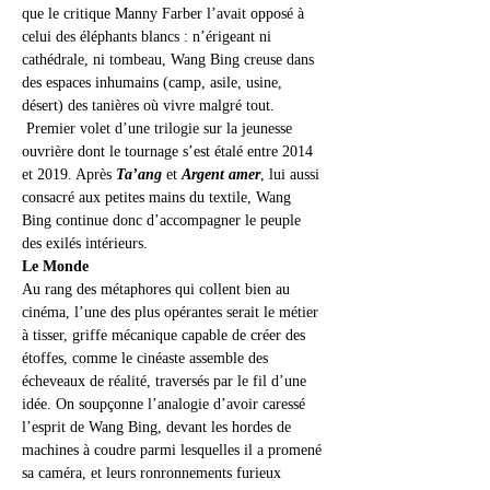
que le critique Manny Farber l’avait opposé à 
celui des éléphants blancs : n’érigeant ni 
cathédrale, ni tombeau, Wang Bing creuse dans 
des espaces inhumains (camp, asile, usine, 
désert) des tanières où vivre malgré tout. 
 Premier volet d’une trilogie sur la jeunesse 
ouvrière dont le tournage s’est étalé entre 2014 
et 2019. Après 
Ta’ang
 et 
Argent amer
, lui aussi 
consacré aux petites mains du textile, Wang 
Bing continue donc d’accompagner le peuple 
des exilés intérieurs.
Le Monde 
Au rang des métaphores qui collent bien au 
cinéma, l’une des plus opérantes serait le métier 
à tisser, griffe mécanique capable de créer des 
étoffes, comme le cinéaste assemble des 
écheveaux de réalité, traversés par le fil d’une 
idée. On soupçonne l’analogie d’avoir caressé 
l’esprit de Wang Bing, devant les hordes de 
machines à coudre parmi lesquelles il a promené 
sa caméra, et leurs ronronnements furieux 