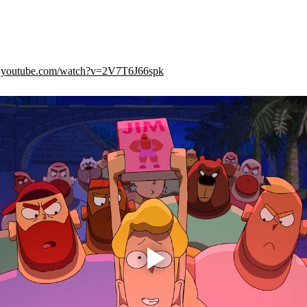
w.youtube.com/watch?v=2V7T6J66spk