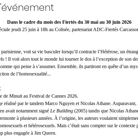
l'événement
                                                       Dans le cadre du mois des Fiertés du 30 mai au 30 juin 2026
                  Séance Spéciale jeudi 25 juin à 18h au Colisée, partenariat ADC-Fiertés Carcas
parisienne, voit sa vie basculer lorsqu’il contracte l’Hétérose, un étrang
 Il voit alors tout le monde lui tourner le dos à l’exception de son der
homme qui peine à s’assumer. Ensemble, ils partiront en quête d’un mys
ction de l’homosexualité...
 
ce de Minuit au Festival de Cannes 2026.
age réalisé par le tandem Marco Nguyen et Nicolas Athane. Auparavant, 
en avait notamment signé
 Le Building
 (2005) tandis que Nicolas Athane
remonte à plusieurs années. À l’origine, les auteurs voulaient simplement
homosexuels et hétérosexuels. Mais c’était sans compter sur le contexte p
p plus engagée à Jim Queen.