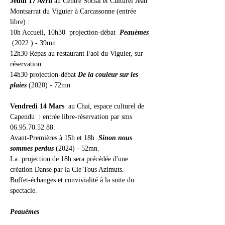
Jeudi 17 Avril
 au Centre Social et Culturel Jean 
Montsarrat du Viguier à Carcassonne (entrée 
libre) :
10h Accueil, 10h30  projection-débat  
Peauèmes 
 (2022 ) - 39mn
12h30 Repas au restaurant Faol du Viguier, sur 
réservation.
14h30 projection-débat 
De la couleur sur les 
plaies
 (2020) - 72mn
Vendredi 14 Mars
  au Chai, espace culturel de 
Capendu  : entrée libre-réservation par sms 
06.95.70.52.88. 
Avant-Premières
à 15h et 18h  
Sinon nous 
sommes perdus
 (2024) - 52mn.
La  projection de 18h sera précédée d'une 
création Danse par la Cie Tous Azimuts.
Buffet-échanges et convivialité à la suite du 
spectacle.
Peauèmes