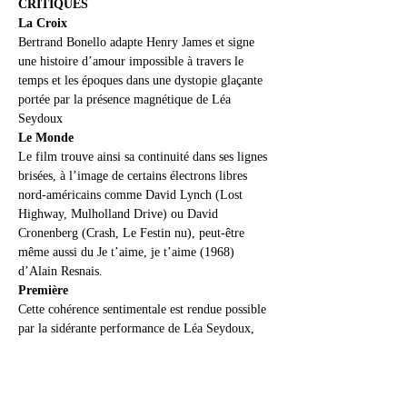
CRITIQUES
La Croix
Bertrand Bonello adapte Henry James et signe 
une histoire d’amour impossible à travers le 
temps et les époques dans une dystopie glaçante 
portée par la présence magnétique de Léa 
Seydoux
Le Monde
Le film trouve ainsi sa continuité dans ses lignes 
brisées, à l’image de certains électrons libres 
nord-américains comme David Lynch (Lost 
Highway, Mulholland Drive) ou David 
Cronenberg (Crash, Le Festin nu), peut-être 
même aussi du Je t’aime, je t’aime (1968) 
d’Alain Resnais.
Première  
Cette cohérence sentimentale est rendue possible 
par la sidérante performance de Léa Seydoux, 
dont le visage offre une brûlante palette d’émois 
et d’angoisses face à un George MacKay (1917) 
fascinant de retenue froide.
Horaires
  :   Mercredi 17/04 : 17h45  - 