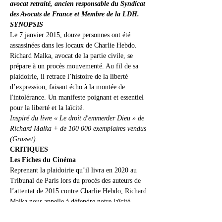
avocat retraité, ancien responsable du Syndicat 
des Avocats
de France et Membre de la LDH.
SYNOPSIS
Le 7 janvier 2015, douze personnes ont été 
assassinées dans les locaux de Charlie Hebdo. 
Richard Malka, avocat de la partie civile, se 
prépare à un procès mouvementé. Au fil de sa 
plaidoirie, il retrace l’histoire de la liberté 
d’expression, faisant écho à la montée de 
l'intolérance. Un manifeste poignant et essentiel 
pour la liberté et la laïcité.
Inspiré du livre « Le droit d'emmerder Dieu » de 
Richard Malka + de 100 000 exemplaires vendus 
(Grasset).
CRITIQUES
Les Fiches du Cinéma
Reprenant la plaidoirie qu’il livra en 2020 au 
Tribunal de Paris lors du procès des auteurs de 
l’attentat de 2015 contre Charlie Hebdo, Richard 
Malka nous appelle à défendre notre laïcité, 
garante de la liberté d’opinion. Vibrant et 