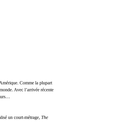
t l’Amérique. Comme la plupart 
 monde. Avec l’arrivée récente 
leurs…
alisé un court-métrage, 
The 