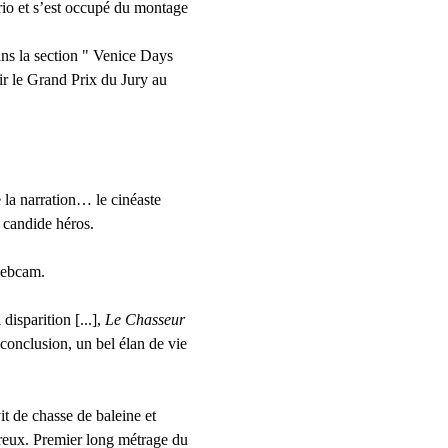
rio et s’est occupé du montage 
ans la section " Venice Days 
r le Grand Prix du Jury au 
la narration… le cinéaste 
n candide héros.
 webcam.
isparition [...], 
Le Chasseur 
 conclusion, un bel élan de vie 
t de chasse de baleine et 
reux. Premier long métrage du 