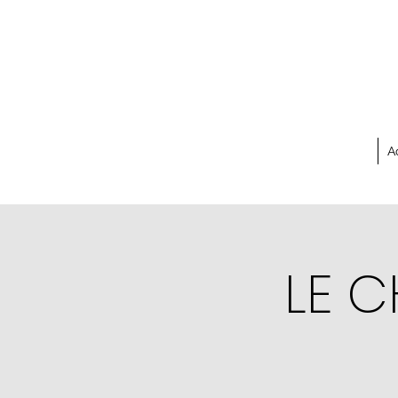
A
LE C