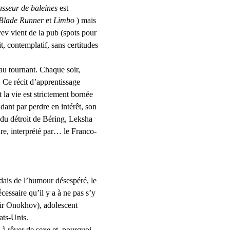
asseur de baleines
 est 
Blade Runner
 et
 Limbo 
) mais 
ev vient de la pub (spots pour 
, contemplatif, sans certitudes 
au tournant. Chaque soir, 
 Ce récit d’apprentissage 
la vie est strictement bornée 
ndant par perdre en intérêt, son 
du détroit de Béring, Leksha 
ure, interprété par… le Franco-
ndais de l’humour désespéré, le 
cessaire qu’il y a à ne pas s’y 
mir Onokhov), adolescent 
ats-Unis.
 à rêver de sexe et, pourquoi 