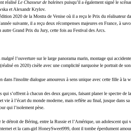
t réalisé
 Le Chasseur de baleines
 puisqu’il a également signé le scéna
wska et Alexandr Krylov.
’édition 2020 de la Mostra de Venise où il a reçu le Prix du réalisateur d
’année suivante, il a reçu deux récompenses majeures en France, à savoi
 autre Grand Prix du Jury, cette fois au Festival des Arcs.
 malgré l’ouverture sur le large panorama marin, montage qui accidente 
 (réalisé en 2020) cisèle avec une complicité narquoise le portrait de so
n dans l'insolite dialogue amoureux à sens unique avec cette fille à la
qui s’offrent à chacun des deux garçons, faisant planer le spectre de la d
 et vie à l’écart du monde moderne, mais reflète au final, jusque dans sa
our qui l’isolement pèse.
                                                                                               
le détroit de Béring, entre la Russie et l’Amérique, un adolescent qui vi
Internet et la cam-girl HoneySweet999, dont il tombe éperdument amou