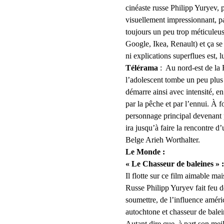
cinéaste russe Philipp Yuryev, 
visuellement impressionnant, pa
toujours un peu trop méticuleus
Google, Ikea, Renault) et ça se 
ni explications superflues est, lui, pl
Télérama 
:  Au nord-est de la
l’adolescent tombe un peu plus 
démarre ainsi avec intensité, e
par la pêche et par l’ennui. À 
personnage principal devenant 
ira jusqu’à faire la rencontre d
Belge Arieh Worthalter.
Le Monde : 
« Le Chasseur de baleines » 
Il flotte sur ce film aimable ma
Russe Philipp Yuryev fait feu de
soumettre, de l’influence améri
autochtone et chasseur de balein
Autant dire que, à part son meil