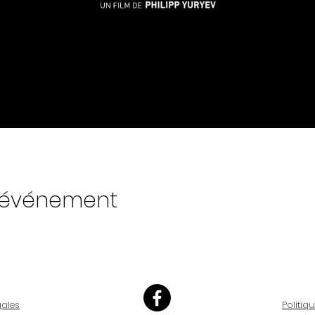
t événement
gales
Politiq