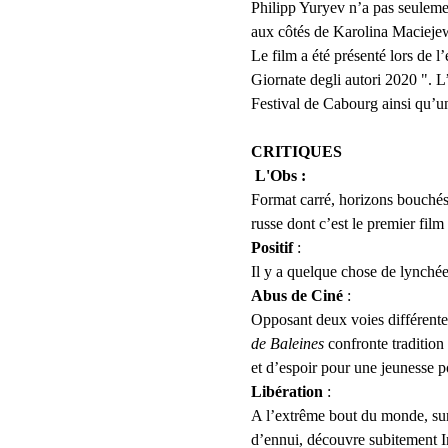
Philipp Yuryev n’a pas seulemen
aux côtés de Karolina Macieje
Le film a été présenté lors de l
Giornate degli autori 2020 ". L
Festival de Cabourg ainsi qu’un
CRITIQUES
L'Obs :
Format carré, horizons bouchés
russe dont c’est le premier film
Positif 
:
Il y a quelque chose de lynchée
Abus de Ciné
 :
Opposant deux voies différentes 
de Baleines
 confronte tradition
et d’espoir pour une jeunesse p
Libération
 :                             
A l’extrême bout du monde, sur 
d’ennui, découvre subitement 