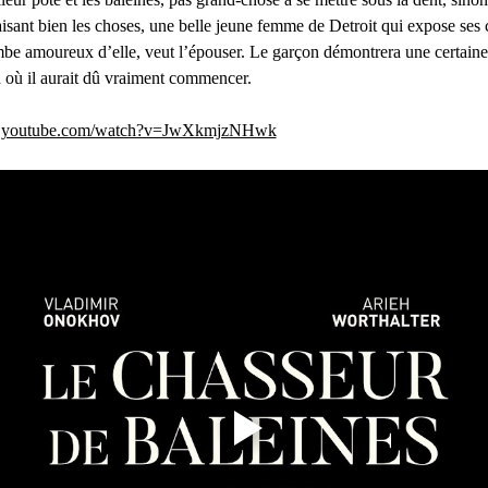
aisant bien les choses, une belle jeune femme de Detroit qui expose ses 
ombe amoureux d’elle, veut l’épouser. Le garçon démontrera une certaine s
à où il aurait dû vraiment commencer.
w.youtube.com/watch?v=JwXkmjzNHwk