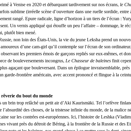
primé à Venise en 2020 et débarquant tardivement sur nos écrans,
 le Ch
rfois sublime (irréelle scène d’ouverture dans une ruelle sordide, entre 
ement rangé. Epure radicale, ligne d’horizon à un tiers de l’écran : Yury
sent. Un vernis appliqué qui étouffe un peu l’affaire – dommage, le récit
utôt bien mené.                                                       
 Russie, non loin des États-Unis, la vie du jeune Leksha prend un nouve
amoureux d’une cam-girl qu’il contemple sur l’écran de son ordinateur.
n observant les premiers émois de garçons repliés sur eux-mêmes, et dont 
force de bouleversements incongrus, 
Le Chasseur de baleines 
finit cepe
plus agaçant que bouleversant. Dans un épilogue invraisemblable, près 
’un garde-frontière américain, avec accent prononcé et flingue à la ceint
: rêverie du bout du monde
is un brin trop relâché un petit air d’Aki Kaurismäki. Tel l’orfèvre finla
 l’absurdité des choses, de la tristesse infinie du monde, de la malice né
caine sur les contrées est-européennes. Ici, l’histoire de Leshka (Vladi
es vivant près du détroit de Béring, à la frontière de la Russie et des Et
leur pote et les baleines, pas grand-chose à se mettre sous la dent, sinon