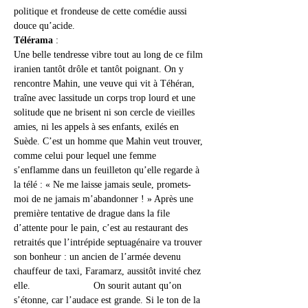
politique et frondeuse de cette comédie aussi 
douce qu’acide.
Télérama
 : 
Une belle tendresse vibre tout au long de ce film 
iranien tantôt drôle et tantôt poignant. On y 
rencontre Mahin, une veuve qui vit à Téhéran, 
traîne avec lassitude un corps trop lourd et une 
solitude que ne brisent ni son cercle de vieilles 
amies, ni les appels à ses enfants, exilés en 
Suède. C’est un homme que Mahin veut trouver, 
comme celui pour lequel une femme 
s’enflamme dans un feuilleton qu’elle regarde à 
la télé : « Ne me laisse jamais seule, promets-
moi de ne jamais m’abandonner ! » Après une 
première tentative de drague dans la file 
d’attente pour le pain, c’est au restaurant des 
retraités que l’intrépide septuagénaire va trouver 
son bonheur : un ancien de l’armée devenu 
chauffeur de taxi, Faramarz, aussitôt invité chez 
elle.                       On sourit autant qu’on 
s’étonne, car l’audace est grande. Si le ton de la 