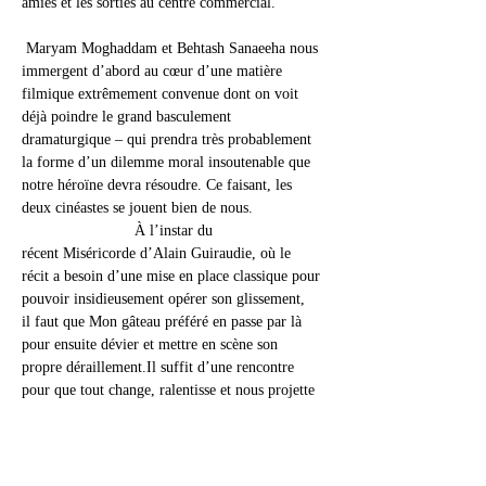
amies et les sorties au centre commercial.           
 Maryam Moghaddam et Behtash Sanaeeha nous 
immergent d’abord au cœur d’une matière 
filmique extrêmement convenue dont on voit 
déjà poindre le grand basculement 
dramaturgique – qui prendra très probablement 
la forme d’un dilemme moral insoutenable que 
notre héroïne devra résoudre. Ce faisant, les 
deux cinéastes se jouent bien de nous.                
                          À l’instar du 
récent Miséricorde d’Alain Guiraudie, où le 
récit a besoin d’une mise en place classique pour 
pouvoir insidieusement opérer son glissement, 
il faut que Mon gâteau préféré en passe par là 
pour ensuite dévier et mettre en scène son 
propre 
déraillement.Il
 suffit d’une rencontre 
pour que tout change, ralentisse et nous projette 
dans un nouvel espace-temps. Une unité 
de temps et de lieu où tout converge, 
où soudain, entre les quatre murs d’une petite 
maison, semble se jouer le sort de toute 