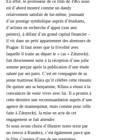
En effet, le professeur de ce film de 1965 nous 
est d’abord montré comme un dandy 
relativement satisfait de lui-même, jouissant 
d’un prestige symbolique auprès d’étudiants, 
d’artistes en recherche d’appui (son ami 
peintre), à défaut d’un grand capital financier – 
il vit dans un petit appartement des alentours de 
Prague. Il faut noter que la frivolité avec 
laquelle il traite au départ le « cas » Záturecký, 
fait directement suite à la réception d’une jolie 
somme perçue après la publication d’une étude 
saluée par ses pairs. C’est en compagnie de sa 
jeune maitresse Klára qu’il célèbre cette réussite. 
De quinze ans sa benjamine, Klíma a réussi à la 
convaincre de venir vivre avec lui. Il a promis à 
cette dernière une recommandation auprès d’une 
agence de mannequinat, mais comme pour celle 
faite à Záturecký, la mise en acte de cet 
engagement se fait attendre.
Si nous avons choisi d’illustrer notre texte par 
un renvoi à Kundera, c’est également parce que 
le film s’inspire d’une de ses premières 