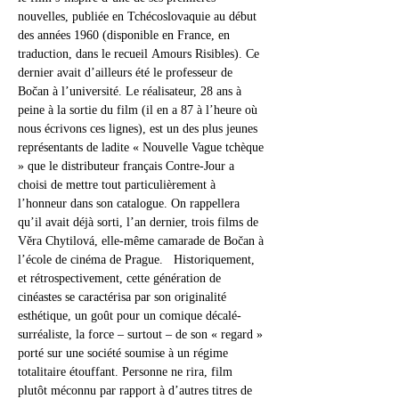
nouvelles, publiée en Tchécoslovaquie au début 
des années 1960 (disponible en France, en 
traduction, dans le recueil Amours Risibles). Ce 
dernier avait d’ailleurs été le professeur de 
Bočan à l’université. Le réalisateur, 28 ans à 
peine à la sortie du film (il en a 87 à l’heure où 
nous écrivons ces lignes), est un des plus jeunes 
représentants de ladite « Nouvelle Vague tchèque 
» que le distributeur français Contre-Jour a 
choisi de mettre tout particulièrement à 
l’honneur dans son catalogue. On rappellera 
qu’il avait déjà sorti, l’an dernier, trois films de 
Věra Chytilová, elle-même camarade de Bočan à 
l’école de cinéma de Prague.   Historiquement, 
et rétrospectivement, cette génération de 
cinéastes se caractérisa par son originalité 
esthétique, un goût pour un comique décalé-
surréaliste, la force – surtout – de son « regard » 
porté sur une société soumise à un régime 
totalitaire étouffant. Personne ne rira, film 
plutôt méconnu par rapport à d’autres titres de 