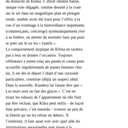
du domicile de Klíma. L’étroit chemin balisé, 
unique voie dégagée, comme dessiné à la craie 
sur le sol dans un magnifique plan en plongée 
totale, semble avoir été tracé pour l’offrir à la 
vue d’un voisinage à la bienveillance inquiétante 
(commerçants, concierge) systématiquement rivé 
à sa fenêtre, en attente du moindre faux pas pour 
se jeter sur le ou les « fautifs ». 
Le comportement atypique de Klíma ne tardera 
pas à leur en donner l’occasion. Toujours 
célibataire à trente-cinq ans passés et connu pour 
accueillir régulièrement de jeunes femmes chez 
lui, il est dès le départ l’objet d’une curiosité 
particulière, constitue (déjà) un suspect idéal. 
Dans la nouvelle, Kundera lui faisait dire que « 
Les murs sont en fait des glaces ». C’est en 
tirant les rideaux de l’appartement où elle finit 
par être recluse, que Klára peut enfin – de façon 
bien précaire, c’est entendu – trouver un peu de 
la liberté qu’on lui refuse en dehors. À 
l’extérieur, il faut aussi voir avec quel zèle les 
informations personnelles sont mises à la 