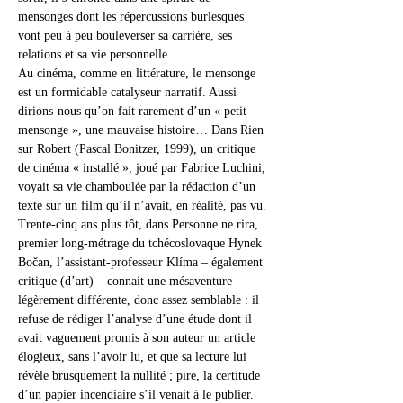
mensonges dont les répercussions burlesques 
vont peu à peu bouleverser sa carrière, ses 
relations et sa vie personnelle.
Au cinéma, comme en littérature, le mensonge 
est un formidable catalyseur narratif. Aussi 
dirions-nous qu’on fait rarement d’un « petit 
mensonge », une mauvaise histoire… Dans Rien 
sur Robert (Pascal Bonitzer, 1999), un critique 
de cinéma « installé », joué par Fabrice Luchini, 
voyait sa vie chamboulée par la rédaction d’un 
texte sur un film qu’il n’avait, en réalité, pas vu. 
Trente-cinq ans plus tôt, dans Personne ne rira, 
premier long-métrage du tchécoslovaque Hynek 
Bočan, l’assistant-professeur Klíma – également 
critique (d’art) – connait une mésaventure 
légèrement différente, donc assez semblable : il 
refuse de rédiger l’analyse d’une étude dont il 
avait vaguement promis à son auteur un article 
élogieux, sans l’avoir lu, et que sa lecture lui 
révèle brusquement la nullité ; pire, la certitude 
d’un papier incendiaire s’il venait à le publier. 