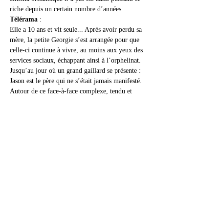
riche depuis un certain nombre d’années.
Télérama
 :
Elle a 10 ans et vit seule... Après avoir perdu sa 
mère, la petite Georgie s’est arrangée pour que 
celle-ci continue à vivre, au moins aux yeux des 
services sociaux, échappant ainsi à l’orphelinat. 
Jusqu’au jour où un grand gaillard se présente : 
Jason est le père qui ne s’était jamais manifesté.
Autour de ce face-à-face complexe, tendu et 
peut-être tendre, la réalisatrice signe un premier 
film sensible qui évoque 
Aftersun,
 d’une autre 
débutante britannique, Charlotte Wells. Il y a 
aussi, dans 
Scrapper,
 des scènes de comédie très 
réussies, un regard vif sur les classes populaires 
et même une fable qui parle du deuil tel qu’une 
enfant peut l’affronter, en construisant un 
monde imaginaire. Cela fait beaucoup de pistes 
pour un seul film, mais elles sont toutes 
séduisantes.
Horaires  : Mercredi 18h30 - Vendredi 13h50 - 
Samedi/Dimanche 18h30 - Lundi 13h45 - Mardi 