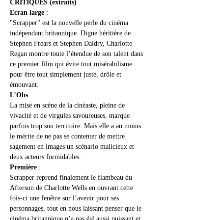
CRITIQUES (extraits)
Ecran large
 :
"Scrapper" est la nouvelle perle du cinéma 
indépendant britannique. Digne héritière de 
Stephen Frears et Stephen Daldry, Charlotte 
Regan montre toute l’étendue de son talent dans 
ce premier film qui évite tout misérabilisme 
pour être tout simplement juste, drôle et 
émouvant.
L’Obs 
:
La mise en scène de la cinéaste, pleine de 
vivacité et de virgules savoureuses, marque 
parfois trop son territoire. Mais elle a au moins 
le mérite de ne pas se contenter de mettre 
sagement en images un scénario malicieux et 
deux acteurs formidables.
Première
 :
Scrapper reprend finalement le flambeau du 
Aftersun de Charlotte Wells en ouvrant cette 
fois-ci une fenêtre sur l’avenir pour ses 
personnages, tout en nous laissant penser que le 
cinéma britannique n’a pas été aussi puissant et 