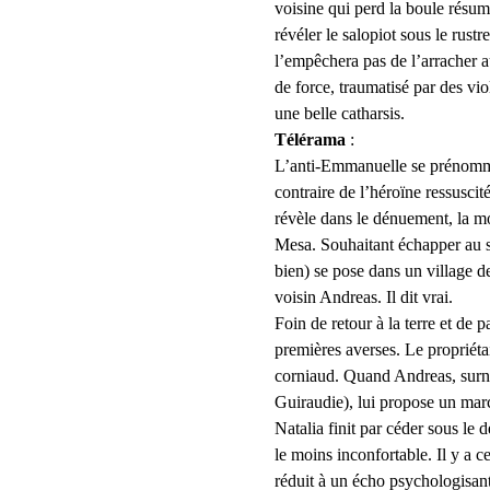
voisine qui perd la boule résume
révéler le salopiot sous le rustr
l’empêchera pas de l’arracher a
de force, traumatisé par des vio
une belle catharsis.
Télérama
 :
L’anti-Emmanuelle se prénomme 
contraire de 
l’héroïne ressusci
révèle dans le dénuement, la mo
Mesa. Souhaitant échapper au st
bien) se pose dans un village d
voisin Andreas. Il dit vrai.
Foin de retour à la terre et de 
premières averses. Le propriétai
corniaud. Quand Andreas, surn
Guiraudie), lui propose un marc
Natalia finit par céder sous le 
le moins inconfortable. Il y a 
réduit à un écho psychologisant