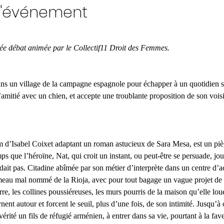
l'événement
ée débat animée par le Collectif11 Droit des Femmes.
 dans un village de la campagne espagnole pour échapper à un quotidien str
’amitié avec un chien, et accepte une troublante proposition de son vois
lm d’Isabel Coixet adaptant 
un roman astucieux de Sara Mesa
, est un pi
 que l’héroïne, Nat, qui croit un instant, ou peut-être se persuade, jo
ndait pas. Citadine abîmée par son métier d’interprète dans un centre d’ac
eau mal nommé de la Rioja, avec pour tout bagage un vague projet de 
re, les collines poussiéreuses, les murs pourris de la maison qu’elle lo
rnent autour et forcent le seuil, plus d’une fois, de son intimité. Jusqu’à 
rité un fils de réfugié arménien, à entrer dans sa vie, pourtant à la fa