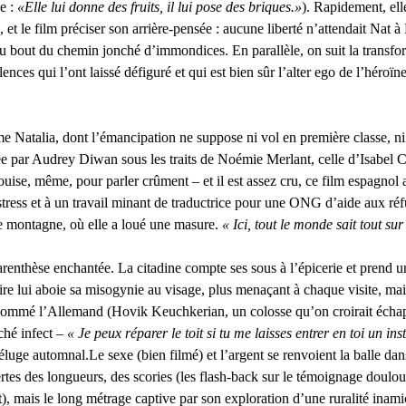
 : 
«Elle lui donne des fruits, il lui pose des briques.»
). Rapidement, elle
e, et le film préciser son arrière-pensée : aucune liberté n’attendait Nat 
u bout du chemin jonché d’immondices. En parallèle, on suit la transfo
lences qui l’ont laissé défiguré et qui est bien sûr l’alter ego de l’héro
Natalia, dont l’émancipation ne suppose ni vol en première classe, n
tée par Audrey Diwan
 sous les traits de Noémie Merlant, celle d’Isabel C
uise, même, pour parler crûment – et il est assez cru, ce film espagnol
ress et à un travail minant de traductrice pour une ONG d’aide aux réfu
e montagne, où elle a loué une masure. 
« Ici, tout le monde sait tout su
parenthèse enchantée. La citadine compte ses sous à l’épicerie et prend un
re lui aboie sa misogynie au visage, plus menaçant à chaque visite, mais
ommé l’Allemand (Hovik Keuchkerian, un colosse qu’on croirait échap
hé infect – 
« Je peux réparer le toit si tu me laisses entrer en toi un ins
déluge automnal.Le sexe (bien filmé) et l’argent se renvoient la balle dan
certes des longueurs, des scories (les flash-back sur le témoignage doul
), mais le long métrage captive par son exploration d’une ruralité inamic