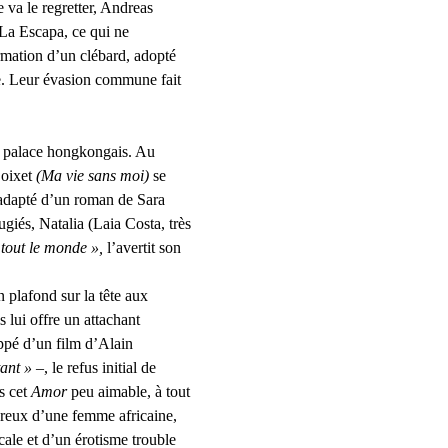
 va le regretter, Andreas 
à La Escapa, ce qui ne 
rmation d’un clébard, adopté 
ïne. Leur évasion commune fait 
i palace hongkongais. Au 
oixet 
(
Ma vie sans moi
)
 se 
 adapté d’un roman de Sara 
giés, Natalia (Laia Costa, très 
r tout le monde »,
 l’avertit son 
 plafond sur la tête aux 
 lui offre un attachant 
pé d’un film d’Alain 
tant » 
–, le refus initial de 
s cet 
Amor 
peu aimable, à tout 
oureux d’une femme africaine, 
ale et d’un érotisme trouble 