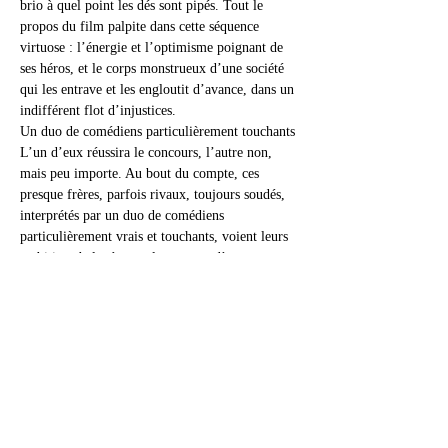
brio à quel point les dés sont pipés. Tout le 
propos du film palpite dans cette séquence 
virtuose : l’énergie et l’optimisme poignant de 
ses héros, et le corps monstrueux d’une société 
qui les entrave et les engloutit d’avance, dans un 
indifférent flot d’injustices.
Un duo de comédiens particulièrement touchants
L’un d’eux réussira le concours, l’autre non, 
mais peu importe. Au bout du compte, ces 
presque frères, parfois rivaux, toujours soudés, 
interprétés par un duo de comédiens 
particulièrement vrais et touchants, voient leurs 
ambitions balayées par le manque d’argent, 
obligés de s’exiler très loin de chez eux pour 
aller travailler en usine. Leur désillusion, le 
cinéaste l’amplifie en la situant dans un contexte 
bien précis, le début de la pandémie de Covid 
en 2020, pour en faire un enjeu de vie et de 
mort. Confinés à l’autre bout du pays, Shoaib et 
Chandan s’échappent pour tenter de rentrer, par 
tous les moyens possibles. Le film se perd alors 
un peu avec eux, sur les routes embourbées du 